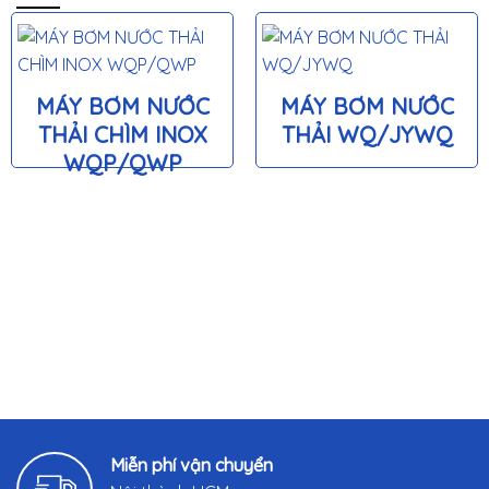
MÁY BƠM NƯỚC
MÁY BƠM NƯỚC
THẢI CHÌM INOX
THẢI WQ/JYWQ
WQP/QWP
Miễn phí vận chuyển