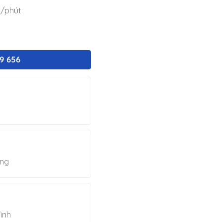
g/phút
19 656
ờng
ình