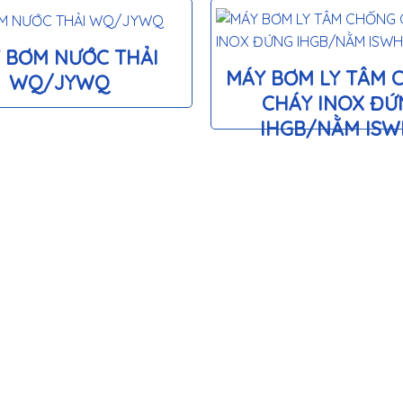
 BƠM NƯỚC THẢI
MÁY BƠM LY TÂM 
WQ/JYWQ
CHÁY INOX ĐỨ
IHGB/NẰM IS