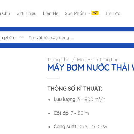
g Chủ
Giới Thiệu
Liên Hệ
Sản Phẩm
Tin Tức
Tìm
kiếm:
Trang chủ
/
Máy Bơm Thủy Lực
MÁY BƠM NƯỚC THẢI
THÔNG SỐ KĨ THUẬT:
Lưu lượng
: 3 – 800 m³/h
Cột áp
: 7 – 80 m
Công suất
: 0.75 – 160 kW