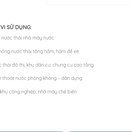
VI SỬ DỤNG:
ý nước thải nhà máy nước
hống nước thải tầng hầm, hầm để xe
 thải đô thị, khu dân cư, chung cư cao tầng
 thoát nước phòng không – dân dụng
khu công nghiệp, nhà máy chế biến