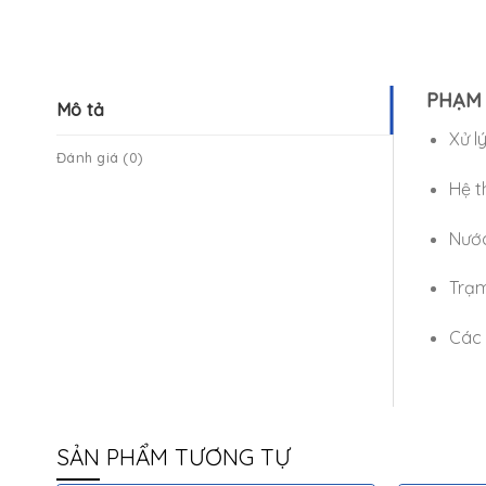
PHẠM 
Mô tả
Xử l
Đánh giá (0)
Hệ t
Nước
Trạm
Các 
SẢN PHẨM TƯƠNG TỰ