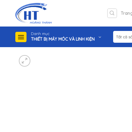
Skip
to
Tran
content
Danh mục
THIẾT BỊ MÁY MÓC VÀ LINH KIỆN