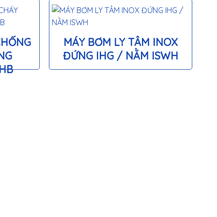
CHỐNG
MÁY BƠM LY TÂM INOX
NG
ĐỨNG IHG / NẰM ISWH
WHB
M