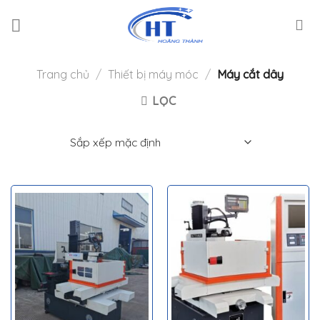
Skip
to
content
Trang chủ
/
Thiết bị máy móc
/
Máy cắt dây
LỌC