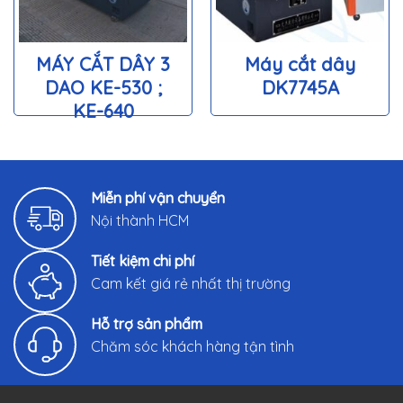
MÁY CẮT DÂY 3
Máy cắt dây
DAO KE-530 ;
DK7745A
KE-640
Miễn phí vận chuyển
Nội thành HCM
Tiết kiệm chi phí
Cam kết giá rẻ nhất thị trường
Hỗ trợ sản phẩm
Chăm sóc khách hàng tận tình