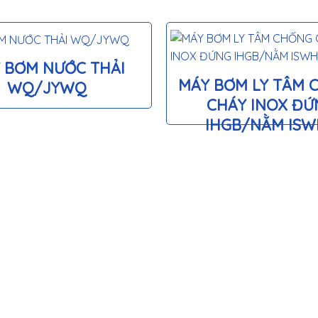
 BƠM NƯỚC THẢI
MÁY BƠM LY TÂM 
WQ/JYWQ
CHÁY INOX ĐỨ
IHGB/NẰM IS