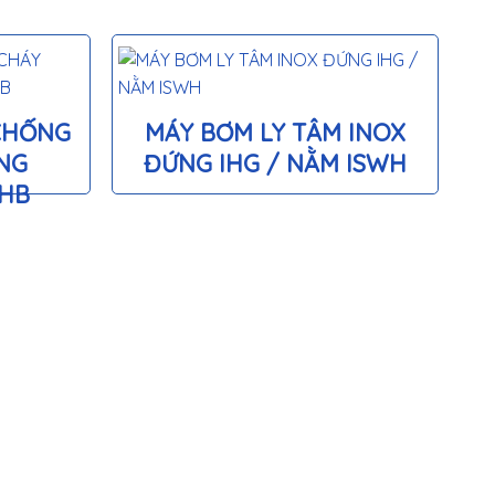
CHỐNG
MÁY BƠM LY TÂM INOX
NG
ĐỨNG IHG / NẰM ISWH
WHB
M