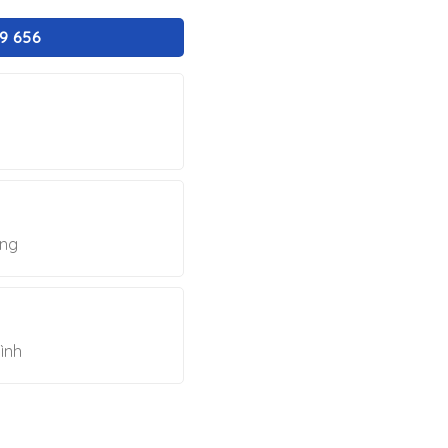
19 656
ờng
ình