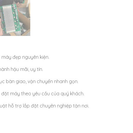
 máy đẹp nguyên kiện.
ành hậu mãi, uy tín.
ục bàn giao, vận chuyển nhanh gọn.
 đặt máy theo yêu cầu của quý khách.
uật hỗ trợ lắp đặt chuyên nghiệp tận nơi.