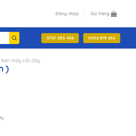
Đăng nhập
Giỏ hàng
0707 585 456
0906 819 656
h kiện máy cắt dây
n )
ây