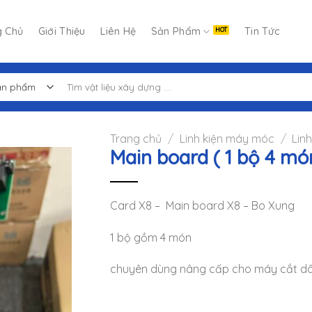
g Chủ
Giới Thiệu
Liên Hệ
Sản Phẩm
Tin Tức
Tìm
kiếm:
Trang chủ
/
Linh kiện máy móc
/
Lin
Main board ( 1 bộ 4 mó
Card X8 – Main board X8 – Bo Xung
1 bộ gồm 4 món
chuyên dùng nâng cấp cho máy cắt d