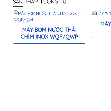
SẢN PHẨM TƯƠNG TỰ
MÁY
MÁY BƠM NƯỚC THẢI
CHÌM INOX WQP/QWP