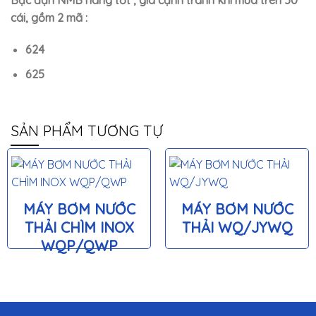
cái, gồm 2 mã :
624
625
SẢN PHẨM TƯƠNG TỰ
MÁY BƠM NƯỚC
MÁY BƠM NƯỚC
THẢI CHÌM INOX
THẢI WQ/JYWQ
WQP/QWP