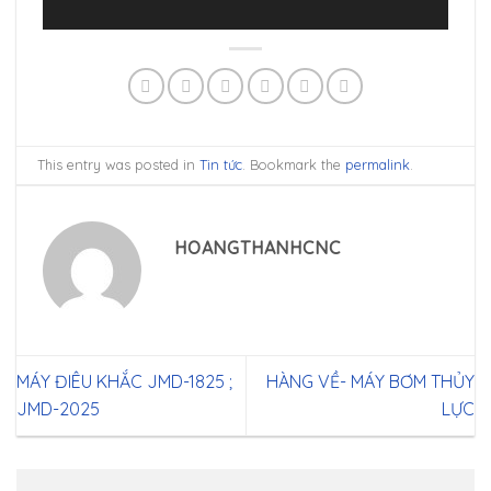
This entry was posted in
Tin tức
. Bookmark the
permalink
.
HOANGTHANHCNC
MÁY ĐIÊU KHẮC JMD-1825 ;
HÀNG VỀ- MÁY BƠM THỦY
JMD-2025
LỰC